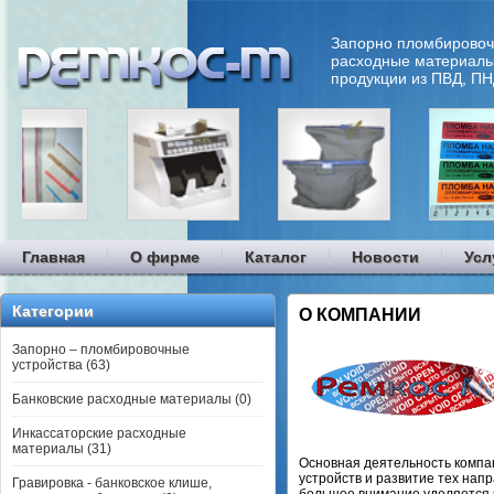
Запорно пломбировоч
расходные материалы
продукции из ПВД, ПН
Главная
О фирме
Каталог
Новости
Усл
Категории
О КОМПАНИИ
Запорно – пломбировочные
устройства (63)
Банковские расходные материалы (0)
Инкассаторские расходные
материалы (31)
Основная деятельность компа
устройств и развитие тех нап
Гравировка - банковское клише,