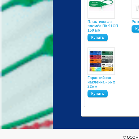
Пластиковая
Рот
пломба ПК 91ОП
150 мм
Гарантийная
наклейка - 66 х
22мм
© ООО «