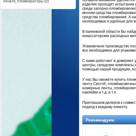
большое внимание уделяется 
печати, пломбираторы (0)
изделия проходят испытания 
среди запорно-пломбировочно
многим средства пломбирован
средства пломбирования. А н
необходимые и удобные для в
В банковской области Вы найд
инкассаторских расходных мат
Упаковочное производство пос
все необходимое для упаковки
С нами работают и доверяют у
центры, складские комплексы 
помощью нашей продукции, ес
У нас Вы сможете купить плом
ленту Скотч®, пломбировочны
номерные ленты, пломбировоч
наклейки и т.д. и т.п.
Приглашаем дилеров к совмес
подход к каждому клиенту.
Рекомендуем